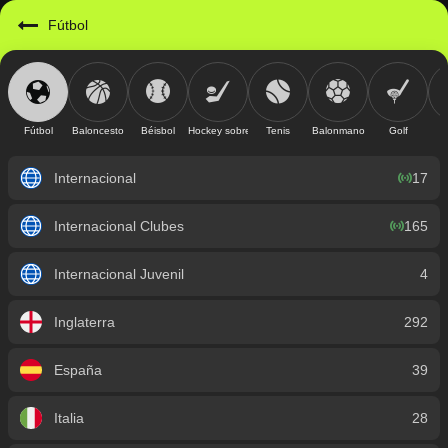
https://mobile.geniusbet.sv/sport/detail/futbol?id=1
Fútbol
Fútbol
Baloncesto
Béisbol
Hockey sobre hielo
Tenis
Balonmano
Golf
Internacional
17
Internacional Clubes
165
Internacional Juvenil
4
Inglaterra
292
España
39
Italia
28