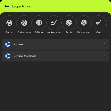
Esquí Alpino
Fútbol
Baloncesto
Béisbol
Hockey sobre hielo
Tenis
Balonmano
Golf
Alpine
1
Alpine Women
1