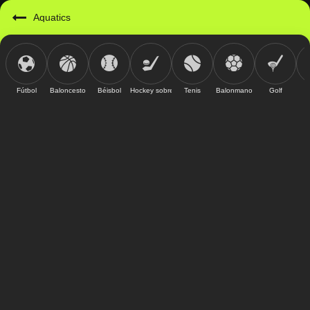
Aquatics
Fútbol
Baloncesto
Béisbol
Hockey sobre hielo
Tenis
Balonmano
Golf