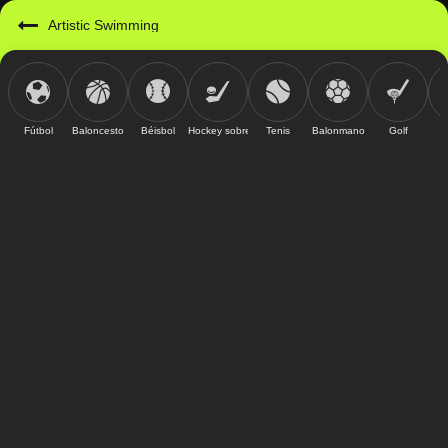
Artistic Swimming
Fútbol
Baloncesto
Béisbol
Hockey sobre hielo
Tenis
Balonmano
Golf