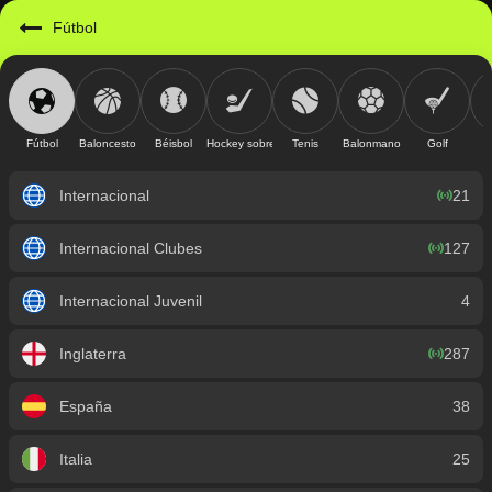
https://mobile.geniusbet.sv/sport/detail/futbol?id=1
Fútbol
Fútbol
Baloncesto
Béisbol
Hockey sobre hielo
Tenis
Balonmano
Golf
Internacional
21
Internacional Clubes
127
Internacional Juvenil
4
Inglaterra
287
España
38
Italia
25