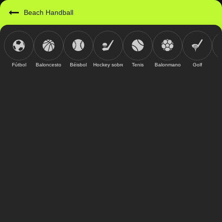
Beach Handball
Fútbol
Baloncesto
Béisbol
Hockey sobre hielo
Tenis
Balonmano
Golf