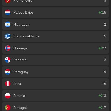
Montenegro
3
Países Bajos
15
Nicaragua
2
Irlanda del Norte
5
Noruega
27
Panamá
3
Paraguay
9
Perú
16
Polonia
13
Portugal
17