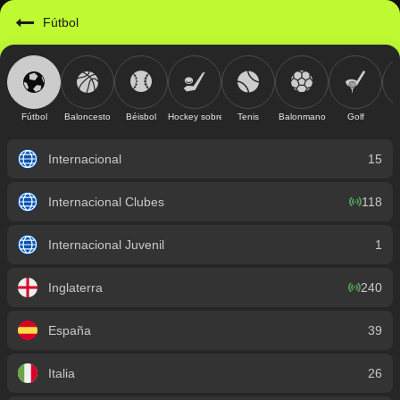
https://mobile.geniusbet.sv/sport/detail/futbol?id=1
Fútbol
Fútbol
Baloncesto
Béisbol
Hockey sobre hielo
Tenis
Balonmano
Golf
Internacional
15
Internacional Clubes
118
Internacional Juvenil
1
Inglaterra
240
España
39
Italia
26