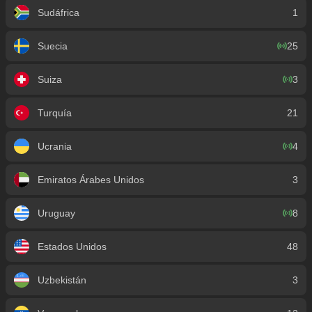
Sudáfrica
1
Suecia
25
Suiza
3
Turquía
21
Ucrania
4
Emiratos Árabes Unidos
3
Uruguay
8
Estados Unidos
48
Uzbekistán
3