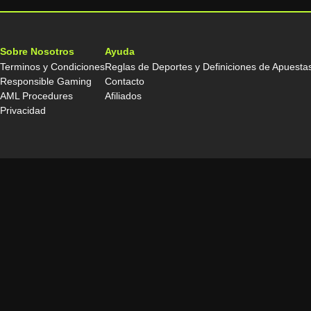
Sobre Nosotros
Ayuda
Terminos y Condiciones
Reglas de Deportes y Definiciones de Apuesta
Responsible Gaming
Contacto
AML Procedures
Afiliados
Privacidad