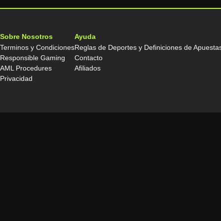
Sobre Nosotros
Ayuda
Terminos y Condiciones
Reglas de Deportes y Definiciones de Apuesta
Responsible Gaming
Contacto
AML Procedures
Afiliados
Privacidad