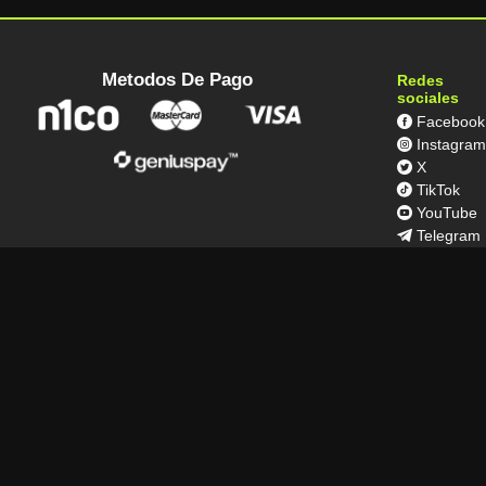
Metodos De Pago
Redes
sociales
Facebook
Instagram
X
TikTok
YouTube
Telegram