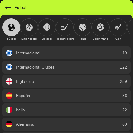
https://mobile.geniusbet.sv/sport/detail/futbol?id=1
Fútbol
Fútbol
Baloncesto
Béisbol
Hockey sobre hielo
Tenis
Balonmano
Golf
Internacional
19
Internacional Clubes
122
Inglaterra
259
España
36
Italia
22
Alemania
69