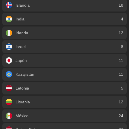
Islandia
18
India
4
Irlanda
12
Israel
8
Japón
11
Kazajistán
11
Letonia
5
Lituania
12
México
24