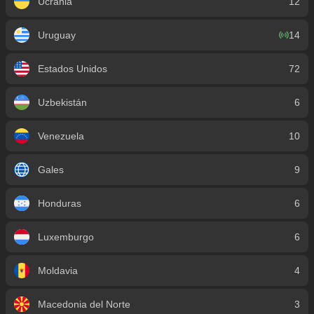
Ucrania
12
Uruguay
14
Estados Unidos
72
Uzbekistán
6
Venezuela
10
Gales
9
Honduras
6
Luxemburgo
6
Moldavia
4
Macedonia del Norte
3