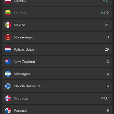
Letonia
7
Lituania
12
México
27
Montenegro
3
Países Bajos
29
New Zealand
3
Nicaragua
4
Irlanda del Norte
6
Noruega
37
Panamá
9