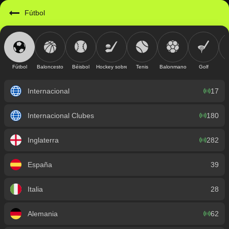
https://mobile.geniusbet.sv/sport/detail/futbol?id=1
Fútbol
Fútbol
Baloncesto
Béisbol
Hockey sobre hielo
Tenis
Balonmano
Golf
Internacional
17
Internacional Clubes
180
Inglaterra
282
España
39
Italia
28
Alemania
62