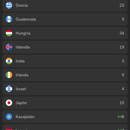
Grecia
23
Guatemala
9
Hungría
34
Islandia
19
India
3
Irlanda
9
Israel
4
Japón
15
Kazajistán
8