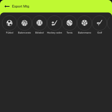
Esport Mtg
Fútbol
Baloncesto
Béisbol
Hockey sobre hielo
Tenis
Balonmano
Golf