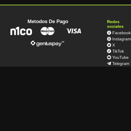
Metodos De Pago
Redes
sociales
Facebook
Instagram
X
TikTok
YouTube
Telegram