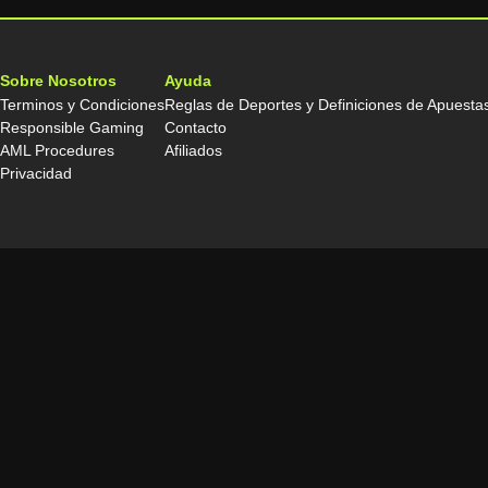
Sobre Nosotros
Ayuda
Terminos y Condiciones
Reglas de Deportes y Definiciones de Apuesta
Responsible Gaming
Contacto
AML Procedures
Afiliados
Privacidad