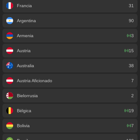
Francia
31
Argentina
90
Armenia
3
Austria
15
Australia
38
Austria Aficionado
7
Bielorrusia
2
Bélgica
19
Bolivia
7