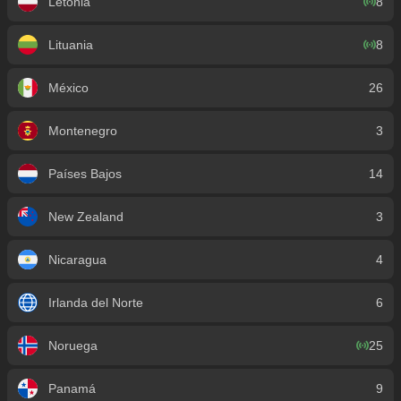
Letonia
8
Lituania
8
México
26
Montenegro
3
Países Bajos
14
New Zealand
3
Nicaragua
4
Irlanda del Norte
6
Noruega
25
Panamá
9