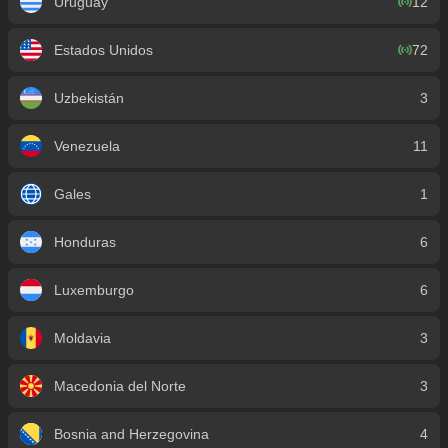
Uruguay
12
Estados Unidos
72
Uzbekistán
3
Venezuela
11
Gales
1
Honduras
6
Luxemburgo
6
Moldavia
3
Macedonia del Norte
3
Bosnia and Herzegovina
4