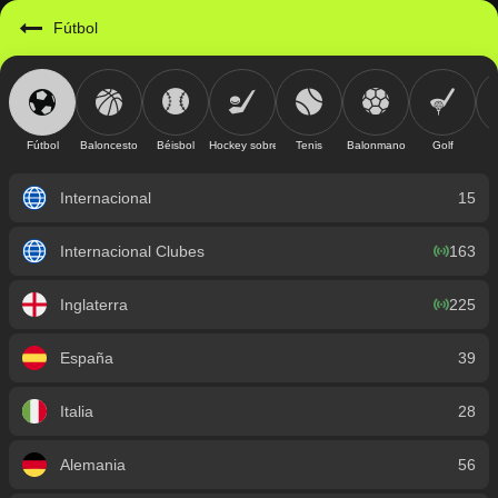
https://mobile.geniusbet.sv/sport/detail/futbol?id=1
Fútbol
Fútbol
Baloncesto
Béisbol
Hockey sobre hielo
Tenis
Balonmano
Golf
Internacional
15
Internacional Clubes
163
Inglaterra
225
España
39
Italia
28
Alemania
56