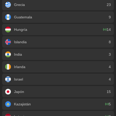
Grecia
23
Guatemala
9
Hungría
14
Islandia
8
India
3
Irlanda
4
Israel
4
Japón
15
Kazajistán
5