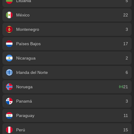
Lituania
5
México
22
Montenegro
3
Países Bajos
17
Nicaragua
2
Irlanda del Norte
6
Noruega
21
Panamá
3
Paraguay
11
Perú
15