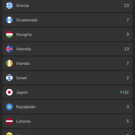
Grecia
23
Guatemala
7
Hungría
9
Islandia
13
Irlanda
7
Israel
2
Japón
11
Kazajistán
3
Letonia
5