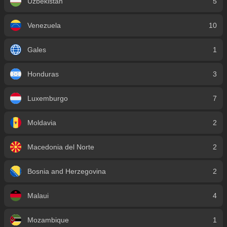
Uzbekistán
5
Venezuela
10
Gales
1
Honduras
3
Luxemburgo
7
Moldavia
2
Macedonia del Norte
2
Bosnia and Herzegovina
2
Malaui
4
Mozambique
1