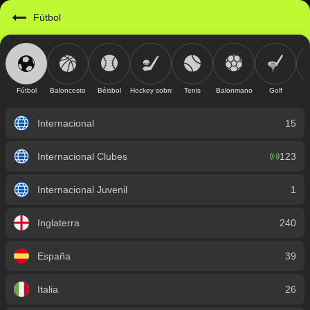
https://mobile.geniusbet.sv/sport/detail/futbol?id=1
Fútbol
Fútbol
Baloncesto
Béisbol
Hockey sobre hielo
Tenis
Balonmano
Golf
Internacional
15
Internacional Clubes
123
Internacional Juvenil
1
Inglaterra
240
España
39
Italia
26