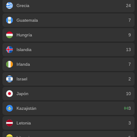
Grecia
24
Guatemala
7
Hungría
9
Islandia
13
Irlanda
7
Israel
2
Japón
10
Kazajistán
3
Letonia
3