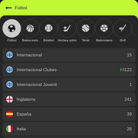
https://mobile.geniusbet.sv/sport/detail/futbol?id=1
Fútbol
Fútbol
Baloncesto
Béisbol
Hockey sobre hielo
Tenis
Balonmano
Golf
Internacional
15
Internacional Clubes
122
Internacional Juvenil
1
Inglaterra
241
España
39
Italia
26