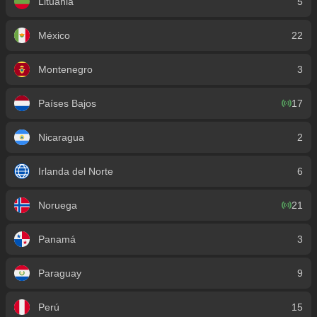
Lituania
5
México
22
Montenegro
3
Países Bajos
17
Nicaragua
2
Irlanda del Norte
6
Noruega
21
Panamá
3
Paraguay
9
Perú
15