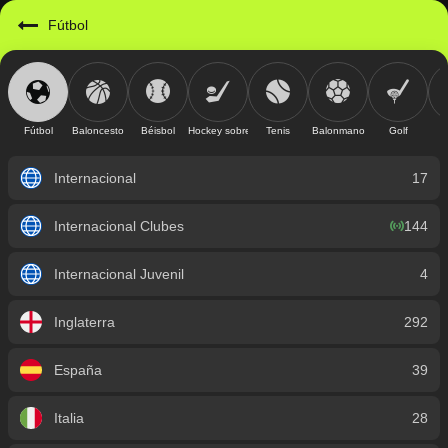
https://mobile.geniusbet.sv/sport/detail/futbol?id=1
Fútbol
Fútbol
Baloncesto
Béisbol
Hockey sobre hielo
Tenis
Balonmano
Golf
Internacional
17
Internacional Clubes
144
Internacional Juvenil
4
Inglaterra
292
España
39
Italia
28