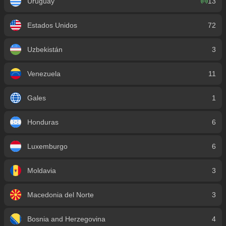
Uruguay
13
Estados Unidos
72
Uzbekistán
3
Venezuela
11
Gales
1
Honduras
6
Luxemburgo
6
Moldavia
3
Macedonia del Norte
3
Bosnia and Herzegovina
4