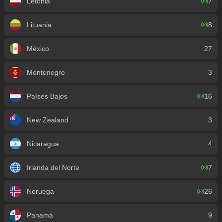
Letonia
7
Lituania
8
México
27
Montenegro
3
Países Bajos
16
New Zealand
3
Nicaragua
4
Irlanda del Norte
7
Noruega
26
Panamá
9