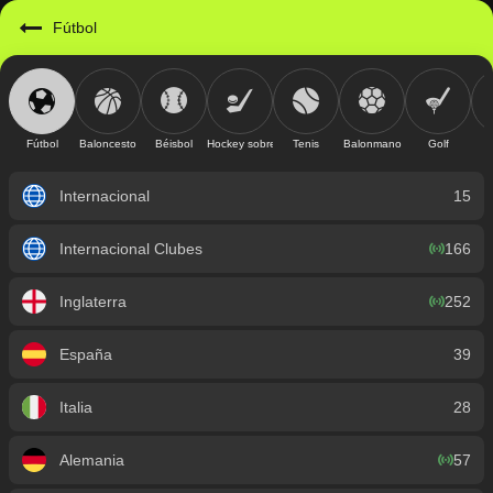
https://mobile.geniusbet.sv/sport/detail/futbol?id=1
Fútbol
Fútbol
Baloncesto
Béisbol
Hockey sobre hielo
Tenis
Balonmano
Golf
Internacional
15
Internacional Clubes
166
Inglaterra
252
España
39
Italia
28
Alemania
57