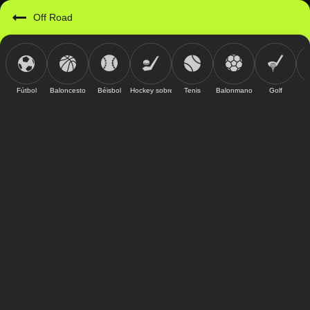
Off Road
Fútbol
Baloncesto
Béisbol
Hockey sobre hielo
Tenis
Balonmano
Golf