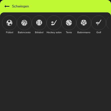
Schwingen
Fútbol
Baloncesto
Béisbol
Hockey sobre hielo
Tenis
Balonmano
Golf