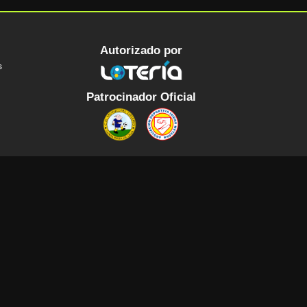
Autorizado por
s
Patrocinador Oficial