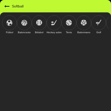
Softball
Fútbol
Baloncesto
Béisbol
Hockey sobre hielo
Tenis
Balonmano
Golf