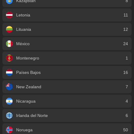
Kazajistán
8
Letonia
11
Lituania
12
México
24
Montenegro
1
Países Bajos
16
New Zealand
7
Nicaragua
4
Irlanda del Norte
6
Noruega
50