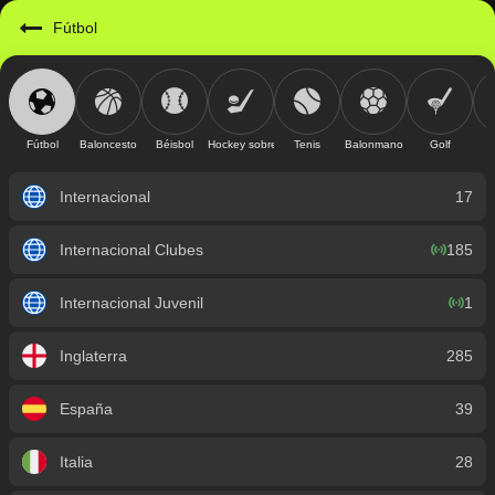
https://mobile.geniusbet.sv/sport/detail/futbol?id=1
Fútbol
Fútbol
Baloncesto
Béisbol
Hockey sobre hielo
Tenis
Balonmano
Golf
Internacional
17
Internacional Clubes
185
Internacional Juvenil
1
Inglaterra
285
España
39
Italia
28