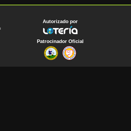
Autorizado por
s
Patrocinador Oficial