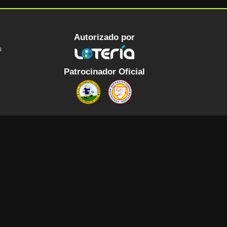
Autorizado por
s
Patrocinador Oficial